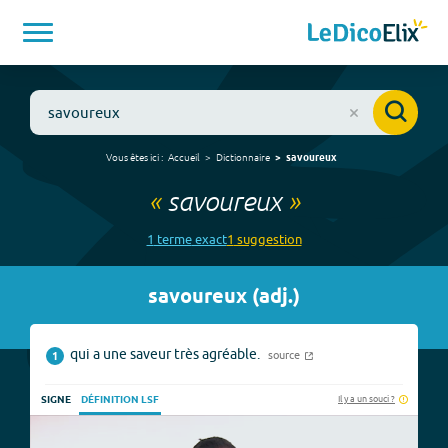
Vous êtes ici :
Accueil
Dictionnaire
savoureux
«
savoureux
»
1
terme
exact
1
suggestion
savoureux
(
adj.
)
qui a une saveur très agréable.
source
1
Il y a un souci ?
SIGNE
DÉFINITION LSF