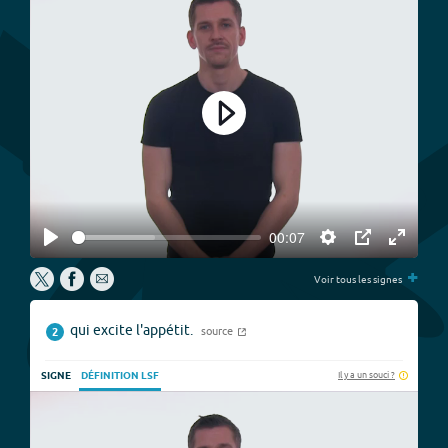
Play
00:07
Play
Settings
PIP
Enter
+
fullscree
Voir tous les signes
qui excite l'appétit.
source
2
Il y a un souci ?
SIGNE
DÉFINITION LSF