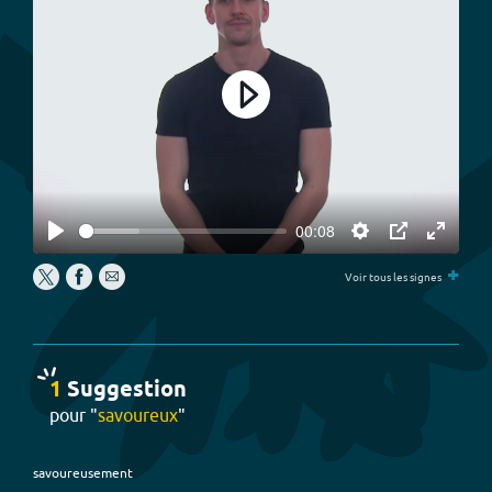
Play
00:08
Play
Settings
PIP
Enter
+
fullscree
Voir tous les signes
1
Suggestion
pour "
savoureux
"
savoureusement