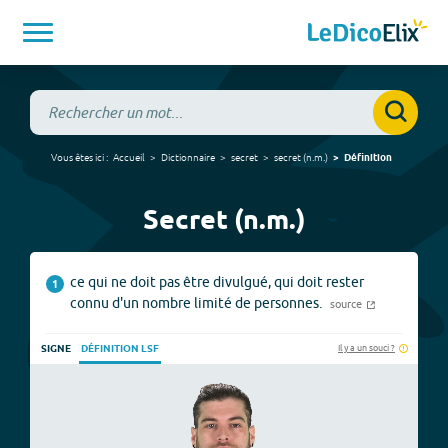
Vous êtes ici :
Accueil
Dictionnaire
secret
secret
(
n.m.
)
Définition
Secret (n.m.)
ce qui ne doit pas être divulgué, qui doit rester
1
connu d'un nombre limité de personnes.
source
Il y a un souci ?
SIGNE
DÉFINITION LSF