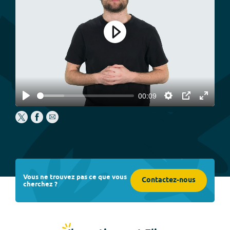
Play
00:09
Play
Settings
PIP
Enter
fullscree
Vous ne trouvez pas ce que vous
Contactez-nous
cherchez ?