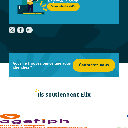
On y travaille, promis.
Demander la vidéo
Vous ne trouvez pas ce que vous
Contactez-nous
cherchez ?
Ils soutiennent Elix