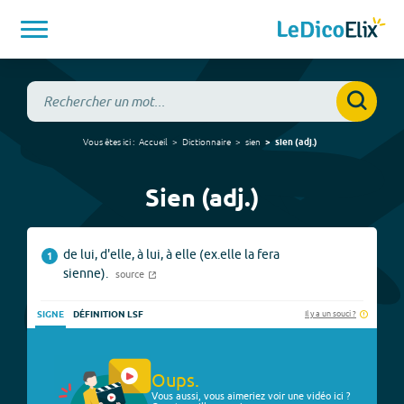
Vous êtes ici :
Accueil
Dictionnaire
sien
sien
(
adj.
)
Sien (adj.)
de lui, d'elle, à lui, à elle (ex.elle la fera
1
sienne).
source
Il y a un souci ?
SIGNE
DÉFINITION LSF
Oups.
Vous aussi, vous aimeriez voir une vidéo ici ?