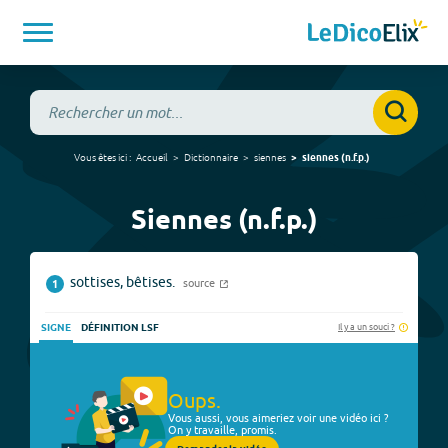
Vous êtes ici :
Accueil
Dictionnaire
siennes
siennes
(
n.f.p.
)
Siennes (n.f.p.)
sottises, bêtises.
source
1
Il y a un souci ?
SIGNE
DÉFINITION LSF
Oups.
Vous aussi, vous aimeriez voir une vidéo ici ?
On y travaille, promis.