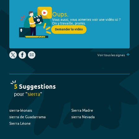
Oups.
Vous aussi, vous aimeriez voir une vidéo ici ?
On y travaille, promis.
Demander la vidéo
+
Voir tous les signes
5
Suggestion
s
pour "
sierra
"
sierra-léonais
Sierra Madre
sierra de Guadarrama
sierra Nevada
Sierra Léone