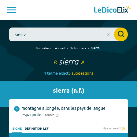
Vous êtes ici :
Accueil
Dictionnaire
sierra
«
sierra
»
1
terme
exact
5
suggestion
s
sierra
(
n.f.
)
montagne allongée, dans les pays de langue
1
espagnole.
source
Il y a un souci ?
SIGNE
DÉFINITION LSF