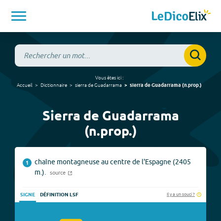
Vous êtes ici :
Accueil
Dictionnaire
sierra de Guadarrama
sierra de Guadarrama
(
n.prop.
)
Sierra de Guadarrama
(n.prop.)
chaîne montagneuse au centre de l'Espagne (2405
1
m.).
source
Il y a un souci ?
SIGNE
DÉFINITION LSF