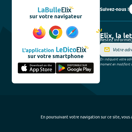
Suivez-nous !
sur votre navigateur
Elix, la le
Restez informé(
L'application
sur votre smartphone
En indiquant votre adre
moment en modifiant vos
En poursuivant votre navigation sur ce site, vous a
Plan du site
-