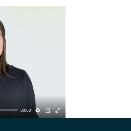
00:06
Settings
PIP
Enter
fullscreen