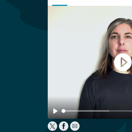
Play
Play