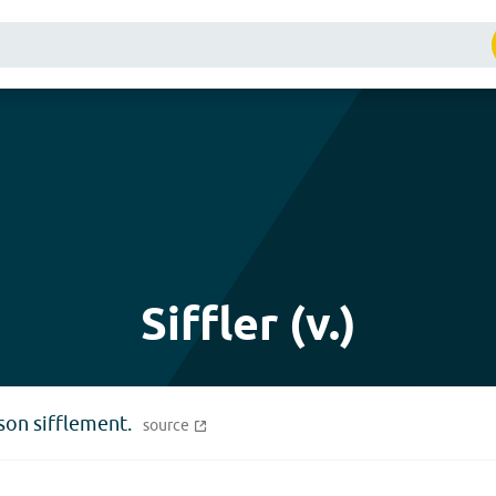
Siffler (v.)
son sifflement.
source