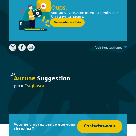
Oups.
Vous aussi, vous aimeriez voir une vidéo ici ?
On y travaille, promis.
Demander la vidéo
+
Voir tous les signes
Aucune
Suggestion
pour "
siglaison
"
Vous ne trouvez pas ce que vous
Contactez-nous
cherchez ?