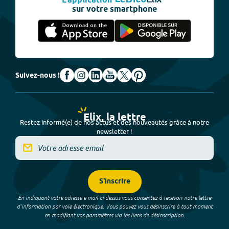
L'application
sur votre smartphone
Suivez-nous !
Elix, la lettre
Restez informé(e) de nos actus et des nouveautés grâce à notre
newsletter !
S'inscrire
En indiquant votre adresse e-mail ci-dessus vous consentez à recevoir notre lettre
d’information par voie électronique. Vous pouvez vous désinscrire à tout moment
en modifiant vos paramètres via les liens de désinscription.