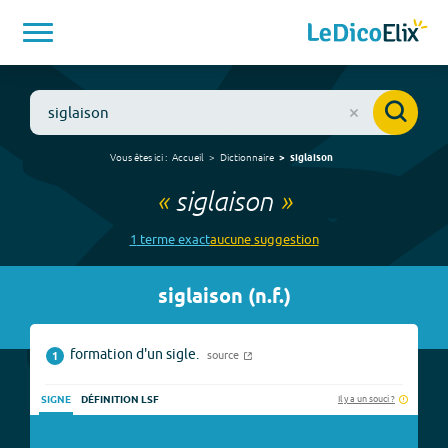
Vous êtes ici :
Accueil
Dictionnaire
siglaison
«
siglaison
»
1
terme
exact
aucune
suggestion
siglaison
(
n.f.
)
formation d'un sigle.
source
1
Il y a un souci ?
SIGNE
DÉFINITION LSF