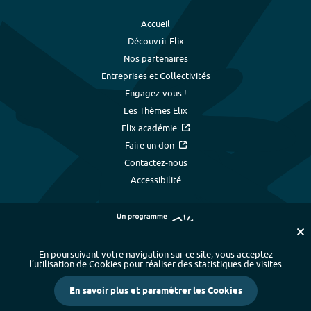
Accueil
Découvrir Elix
Nos partenaires
Entreprises et Collectivités
Engagez-vous !
Les Thèmes Elix
Elix académie
Faire un don
Contactez-nous
Accessibilité
En poursuivant votre navigation sur ce site, vous acceptez
l’utilisation de Cookies pour réaliser des statistiques de visites
Plan du site
-
Index alphabétique
-
En savoir plus et paramétrer les Cookies
Mentions légales et données personnelles
-
Paramétrer les cookies
-
Crédits