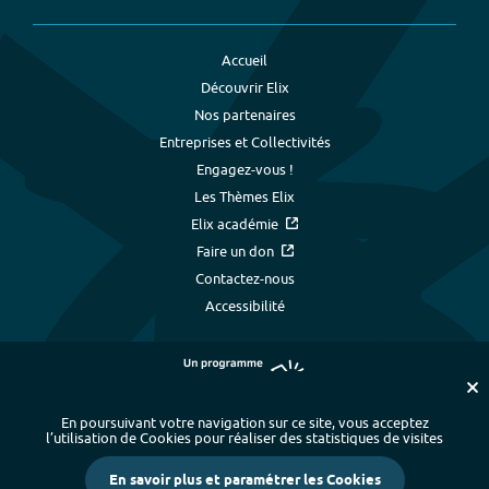
Accueil
Découvrir Elix
Nos partenaires
Entreprises et Collectivités
Engagez-vous !
Les Thèmes Elix
Elix académie
Faire un don
Contactez-nous
Accessibilité
En poursuivant votre navigation sur ce site, vous acceptez
l’utilisation de Cookies pour réaliser des statistiques de visites
Plan du site
-
Index alphabétique
-
En savoir plus et paramétrer les Cookies
Mentions légales et données personnelles
-
Paramétrer les cookies
-