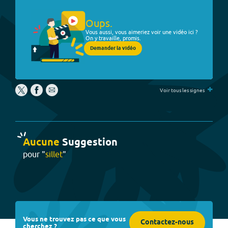
Oups.
Vous aussi, vous aimeriez voir une vidéo ici ?
On y travaille, promis.
Demander la vidéo
+
Voir tous les signes
Aucune
Suggestion
pour "
sillet
"
Vous ne trouvez pas ce que vous
Contactez-nous
cherchez ?