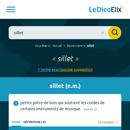
Vous êtes ici :
Accueil
Dictionnaire
sillet
«
sillet
»
1
terme
exact
aucune
suggestion
sillet
(
n.m.
)
petite pièce de bois qui soutient les cordes de
1
certains instruments de musique.
source
Il y a un souci ?
SIGNE
DÉFINITION LSF