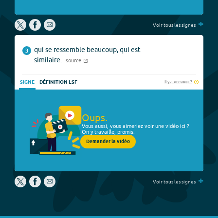
+
Voir tous les signes
qui se ressemble beaucoup, qui est
3
similaire.
source
Il y a un souci ?
SIGNE
DÉFINITION LSF
Oups.
Vous aussi, vous aimeriez voir une vidéo ici ?
On y travaille, promis.
Demander la vidéo
+
Voir tous les signes