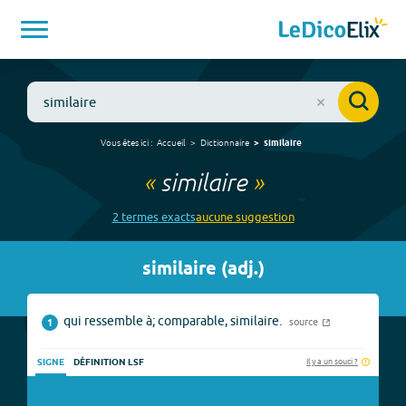
Vous êtes ici :
Accueil
Dictionnaire
similaire
«
similaire
»
2
terme
s
exact
s
aucune
suggestion
similaire
(
adj.
)
qui ressemble à; comparable, similaire.
source
1
Il y a un souci ?
SIGNE
DÉFINITION LSF