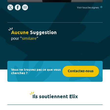
Play
Settings
PIP
Enter
+
fullscree
Voir tous les signes
Aucune
Suggestion
pour "
similaire
"
Vous ne trouvez pas ce que vous
Contactez-nous
cherchez ?
Ils soutiennent Elix