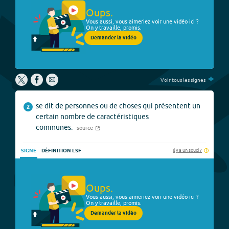
Oups.
Vous aussi, vous aimeriez voir une vidéo ici ?
On y travaille, promis.
Demander la vidéo
+
Voir tous les signes
se dit de personnes ou de choses qui présentent un
2
certain nombre de caractéristiques
communes.
source
Il y a un souci ?
SIGNE
DÉFINITION LSF
Oups.
Vous aussi, vous aimeriez voir une vidéo ici ?
On y travaille, promis.
Demander la vidéo