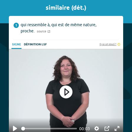
similaire
(
dét.
)
qui ressemble à, qui est de même nature,
1
proche.
source
Il y a un souci ?
SIGNE
DÉFINITION LSF
Play
00:03