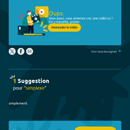
Oups.
Vous aussi, vous aimeriez voir une vidéo ici ?
On y travaille, promis.
Demander la vidéo
+
Voir tous les signes
1
Suggestion
pour "
simplexe
"
simplement