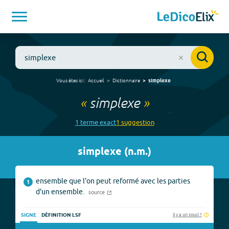
Vous êtes ici :
Accueil
Dictionnaire
simplexe
«
simplexe
»
1
terme
exact
1
suggestion
simplexe
(
n.m.
)
ensemble que l'on peut reformé avec les parties
1
d'un ensemble.
source
Il y a un souci ?
SIGNE
DÉFINITION LSF