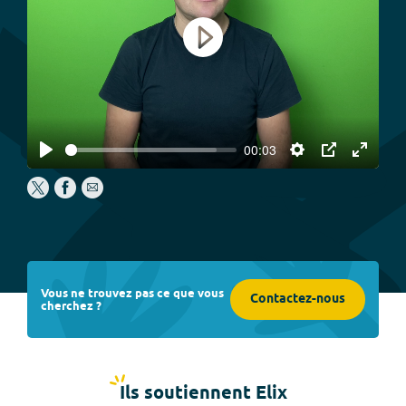
Play
00:03
Play
Settings
PIP
Enter
fullscree
Vous ne trouvez pas ce que vous
Contactez-nous
cherchez ?
Ils soutiennent Elix