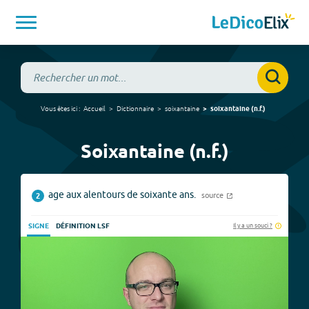
Vous êtes ici :
Accueil
Dictionnaire
soixantaine
soixantaine
(
n.f.
)
Soixantaine (n.f.)
age aux alentours de soixante ans.
source
2
Il y a un souci ?
SIGNE
DÉFINITION LSF