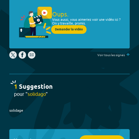
Oups.
Vous aussi, vous aimeriez voir une vidéo ici ?
On y travaille, promis.
Demander la vidéo
+
Voir tous les signes
1
Suggestion
pour "
solidago
"
solidage