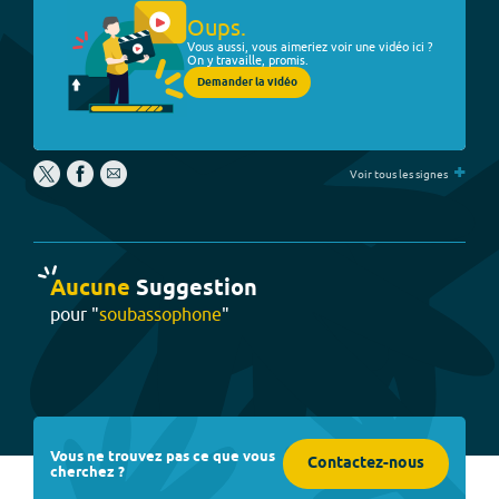
Oups.
Vous aussi, vous aimeriez voir une vidéo ici ?
On y travaille, promis.
Demander la vidéo
+
Voir tous les signes
Aucune
Suggestion
pour "
soubassophone
"
Vous ne trouvez pas ce que vous
Contactez-nous
cherchez ?