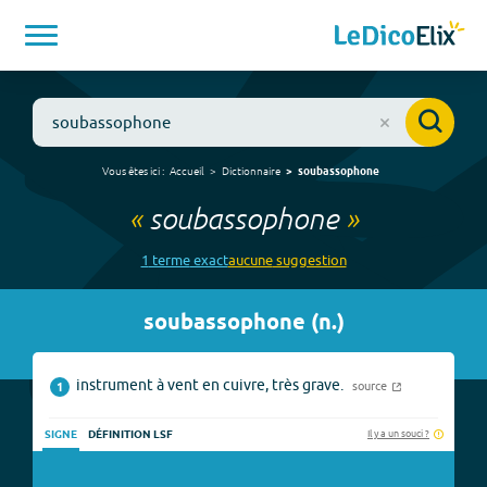
Vous êtes ici :
Accueil
Dictionnaire
soubassophone
«
soubassophone
»
1
terme
exact
aucune
suggestion
soubassophone
(
n.
)
instrument à vent en cuivre, très grave.
source
1
Il y a un souci ?
SIGNE
DÉFINITION LSF