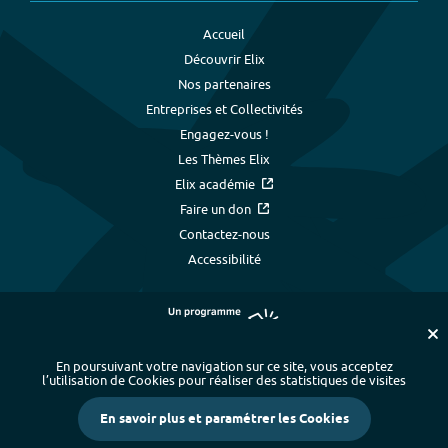
Accueil
Découvrir Elix
Nos partenaires
Entreprises et Collectivités
Engagez-vous !
Les Thèmes Elix
Elix académie
Faire un don
Contactez-nous
Accessibilité
En poursuivant votre navigation sur ce site, vous acceptez
l’utilisation de Cookies pour réaliser des statistiques de visites
Plan du site
-
Index alphabétique
-
En savoir plus et paramétrer les Cookies
Mentions légales et données personnelles
-
Paramétrer les cookies
-
Crédits