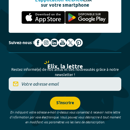
L'application
sur votre smartphone
Suivez-nous !
Elix, la lettre
Restez informé(e) de nos actus et des nouveautés grâce à notre
newsletter !
S'inscrire
En indiquant votre adresse e-mail ci-dessus vous consentez à recevoir notre lettre
d’information par voie électronique. Vous pouvez vous désinscrire à tout moment
en modifiant vos paramètres via les liens de désinscription.