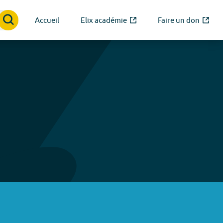
Accueil
Elix académie
Faire un don