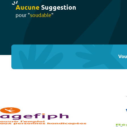
Aucune
Suggestion
pour "
soudable
"
Vou