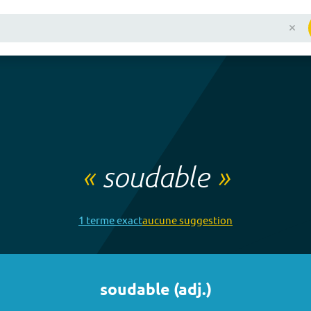
«
soudable
»
1
terme
exact
aucune
suggestion
soudable
(
adj.
)