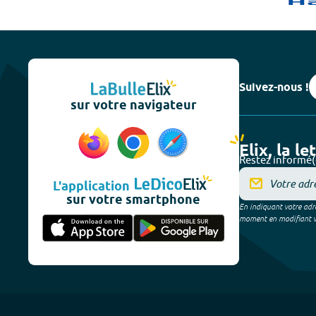
Suivez-nous !
sur votre navigateur
Elix, la le
Restez informé(
L'application
sur votre smartphone
En indiquant votre adre
moment en modifiant vos