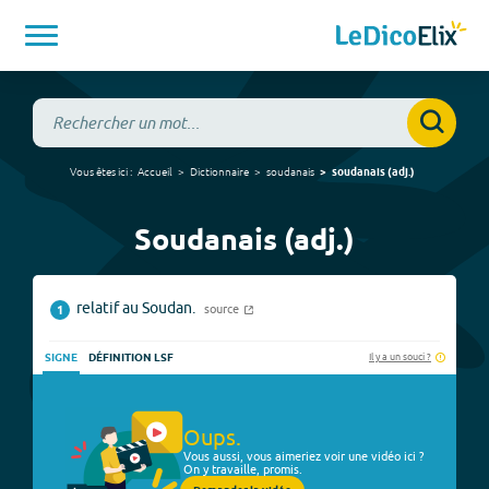
Vous êtes ici :
Accueil
Dictionnaire
soudanais
soudanais
(
adj.
)
Soudanais (adj.)
relatif au Soudan.
source
1
Il y a un souci ?
SIGNE
DÉFINITION LSF
Oups.
Vous aussi, vous aimeriez voir une vidéo ici ?
On y travaille, promis.