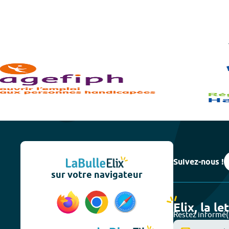
Suivez-nous !
sur votre navigateur
Elix, la le
Restez informé(