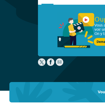
Ou
Vous a
voir u
On y t
Dema
Vou