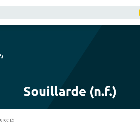
f.
)
Souillarde (n.f.)
ource