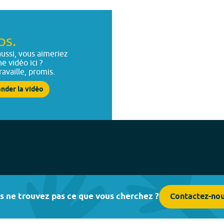
ps.
ussi, vous aimeriez
ne vidéo ici ?
ravaille, promis.
nder la vidéo
s ne trouvez pas ce que vous cherchez ?
Contactez-no