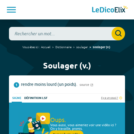
Vous êtes ici :
Accueil
Dictionnaire
soulager
soulager
(
v.
)
Soulager (v.)
rendre moins lourd (un poids).
source
1
Il y a un souci ?
SIGNE
DÉFINITION LSF
Oups.
Vous aussi, vous aimeriez voir une vidéo ici ?
On y travaille, promis.