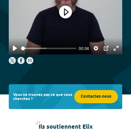
Play
00:06
Play
Settings
PIP
Enter
fullscree
Vous ne trouvez pas ce que vous
Contactez-nous
cherchez ?
Ils soutiennent Elix