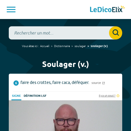
Vous êtes ici :
Accueil
Dictionnaire
soulager
soulager
(
v.
)
Soulager (v.)
faire des crottes, faire caca, déféquer.
source
6
Il y a un souci ?
SIGNE
DÉFINITION LSF