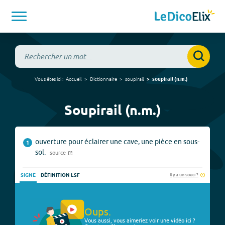
Vous êtes ici :
Accueil
Dictionnaire
soupirail
soupirail
(
n.m.
)
Soupirail (n.m.)
ouverture pour éclairer une cave, une pièce en sous-
1
sol.
source
Il y a un souci ?
SIGNE
DÉFINITION LSF
Oups.
Vous aussi, vous aimeriez voir une vidéo ici ?