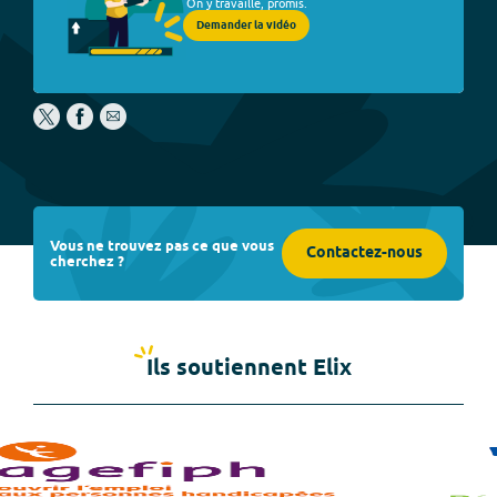
On y travaille, promis.
Demander la vidéo
Vous ne trouvez pas ce que vous
Contactez-nous
cherchez ?
Ils soutiennent Elix