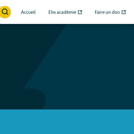
Accueil
Elix académie
Faire un don