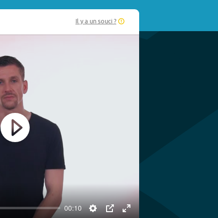
Il y a un souci ?
Play
00:10