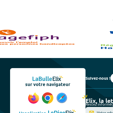
Suivez-nous !
sur votre navigateur
Elix, la le
Restez informé(