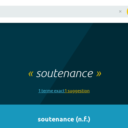
«
soutenance
»
1
terme
exact
1
suggestion
soutenance
(
n.f.
)