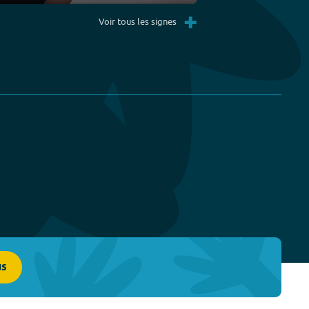
Settings
PIP
Enter
+
fullscreen
Voir tous les signes
us