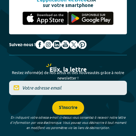
L'application
sur votre smartphone
Suivez-nous !
Elix, la lettre
Restez informé(e) de nos actus et des nouveautés grâce à notre
newsletter !
S'inscrire
En indiquant votre adresse e-mail ci-dessus vous consentez à recevoir notre lettre
d’information par voie électronique. Vous pouvez vous désinscrire à tout moment
en modifiant vos paramètres via les liens de désinscription.