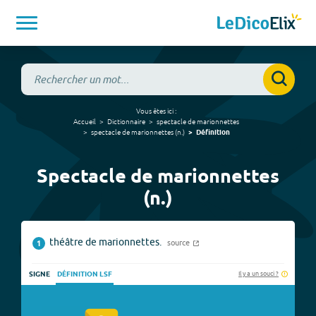
Vous êtes ici :
Accueil
Dictionnaire
spectacle de marionnettes
spectacle de marionnettes
(
n.
)
Définition
Spectacle de marionnettes
(n.)
théâtre de marionnettes.
source
1
Il y a un souci ?
SIGNE
DÉFINITION LSF