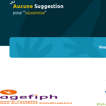
Aucune
Suggestion
pour "
squameux
"
Vou