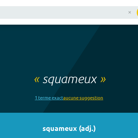
«
squameux
»
1
terme
exact
aucune
suggestion
squameux
(
adj.
)