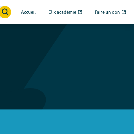
Accueil
Elix académie
Faire un don