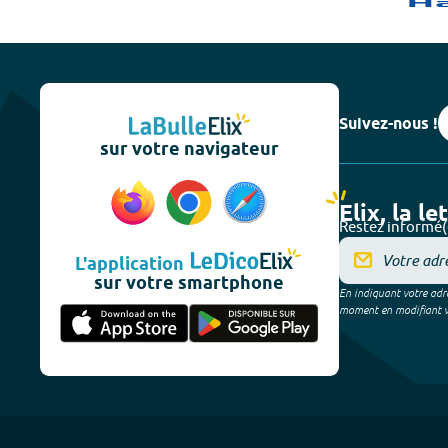
Suivez-nous !
sur votre navigateur
Elix, la le
Restez informé(
L'application
sur votre smartphone
En indiquant votre adre
moment en modifiant vos