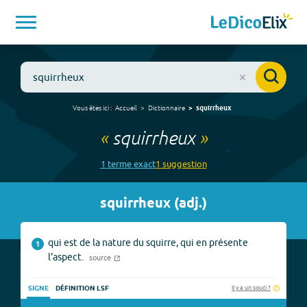
Vous êtes ici :
Accueil
Dictionnaire
squirrheux
«
squirrheux
»
1
terme
exact
1
suggestion
squirrheux
(
adj.
)
qui est de la nature du squirre, qui en présente
1
l'aspect.
source
Il y a un souci ?
SIGNE
DÉFINITION LSF