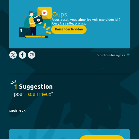
Oups.
Vous aussi, vous aimeriez voir une vidéo ici ?
On y travaille, promis.
Demander la vidéo
+
Voir tous les signes
1
Suggestion
pour "
squirrheux
"
squirreux