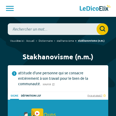
Vous êtes ici :
Accueil
Dictionnaire
stakhanovisme
stakhanovisme
(
n.m.
)
Stakhanovisme (n.m.)
attitude d'une personne qui se consacre
1
entièrement à son travail pour le bien de la
communauté.
source
Il y a un souci ?
SIGNE
DÉFINITION LSF
Oups.