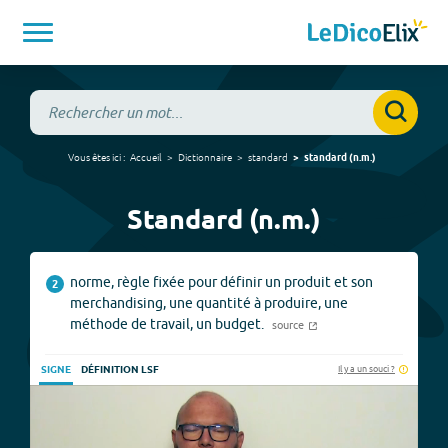
Vous êtes ici :
Accueil
Dictionnaire
standard
standard
(
n.m.
)
Standard (n.m.)
norme, règle fixée pour définir un produit et son
2
merchandising, une quantité à produire, une
méthode de travail, un budget.
source
Il y a un souci ?
SIGNE
DÉFINITION LSF