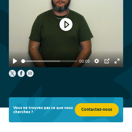
Play
00:05
Play
Settings
PIP
Enter
fullscree
Vous ne trouvez pas ce que vous
Contactez-nous
cherchez ?