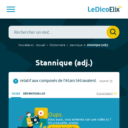
Vous êtes ici :
Accueil
Dictionnaire
stannique
stannique
(
adj.
)
Stannique (adj.)
relatif aux composés de l'étain tétravalent.
source
1
Il y a un souci ?
SIGNE
DÉFINITION LSF
Oups.
Vous aussi, vous aimeriez voir une vidéo ici ?
On y travaille, promis.