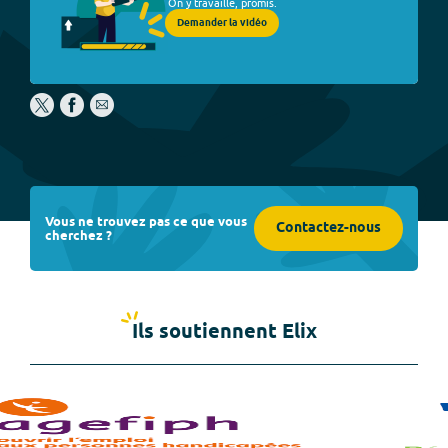
On y travaille, promis.
Demander la vidéo
Vous ne trouvez pas ce que vous
Contactez-nous
cherchez ?
Ils soutiennent Elix