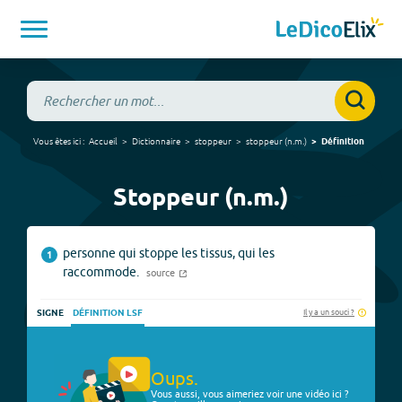
Vous êtes ici :
Accueil
Dictionnaire
stoppeur
stoppeur
(
n.m.
)
Définition
Stoppeur (n.m.)
personne qui stoppe les tissus, qui les
1
raccommode.
source
Il y a un souci ?
SIGNE
DÉFINITION LSF
Oups.
Vous aussi, vous aimeriez voir une vidéo ici ?