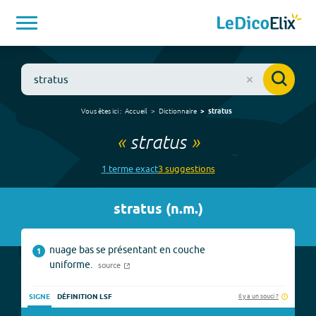
Vous êtes ici :
Accueil
Dictionnaire
stratus
«
stratus
»
1
terme
exact
3
suggestion
s
stratus
(
n.m.
)
nuage bas se présentant en couche
1
uniforme.
source
Il y a un souci ?
SIGNE
DÉFINITION LSF