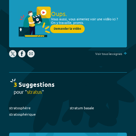
Oups.
Vous aussi, vous aimeriez voir une vidéo ici ?
On y travaille, promis.
Demander la vidéo
+
Voir tous les signes
3
Suggestion
s
pour "
stratus
"
stratosphère
stratum basale
stratosphérique