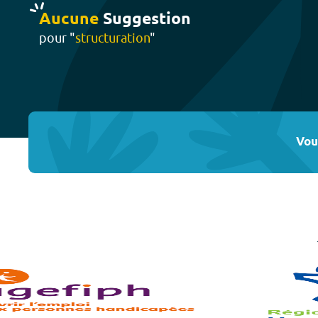
Aucune
Suggestion
pour "
structuration
"
Vou