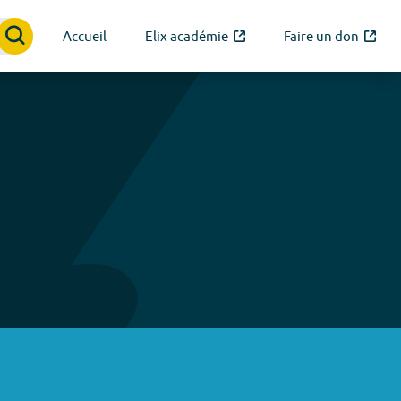
Accueil
Elix académie
Faire un don