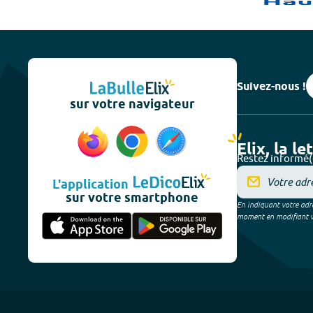
Suivez-nous !
sur votre navigateur
Elix, la le
Restez informé(
L'application
sur votre smartphone
En indiquant votre adre
moment en modifiant vos