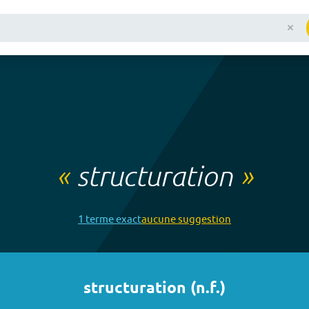
«
structuration
»
1
terme
exact
aucune
suggestion
structuration
(
n.f.
)