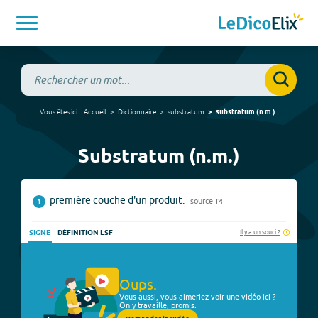
Vous êtes ici :
Accueil
Dictionnaire
substratum
substratum
(
n.m.
)
Substratum (n.m.)
première couche d'un produit.
source
1
Il y a un souci ?
SIGNE
DÉFINITION LSF
Oups.
Vous aussi, vous aimeriez voir une vidéo ici ?
On y travaille, promis.