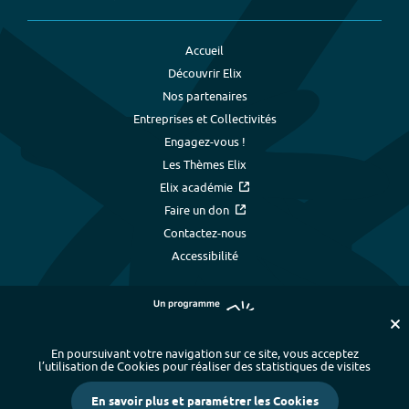
Accueil
Découvrir Elix
Nos partenaires
Entreprises et Collectivités
Engagez-vous !
Les Thèmes Elix
Elix académie
Faire un don
Contactez-nous
Accessibilité
En poursuivant votre navigation sur ce site, vous acceptez
l’utilisation de Cookies pour réaliser des statistiques de visites
Plan du site
-
Index alphabétique
-
En savoir plus et paramétrer les Cookies
Mentions légales et données personnelles
-
Paramétrer les cookies
-