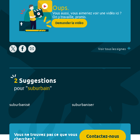
Oups.
Vous aussi, vous aimeriez voir une vidéo ici ?
On y travaille, promis.
Demander la vidéo
+
Voir tous les signes
2
Suggestion
s
pour "
suburbain
"
suburbanisé
suburbaniser
Vous ne trouvez pas ce que vous
Contactez-nous
cherchez ?