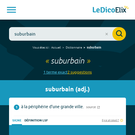
Vous êtes ici :
Accueil
Dictionnaire
suburbain
«
suburbain
»
1
terme
exact
2
suggestion
s
suburbain
(
adj.
)
à la périphérie d'une grande ville.
source
1
Il y a un souci ?
SIGNE
DÉFINITION LSF