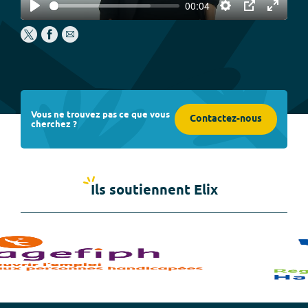
00:04
Play
Settings
PIP
Enter
fullscree
Vous ne trouvez pas ce que vous
Contactez-nous
cherchez ?
Ils soutiennent Elix