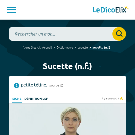
Vous êtes ici :
Accueil
Dictionnaire
sucette
sucette
(
n.f.
)
Sucette (n.f.)
petite tétine.
source
2
Il y a un souci ?
SIGNE
DÉFINITION LSF