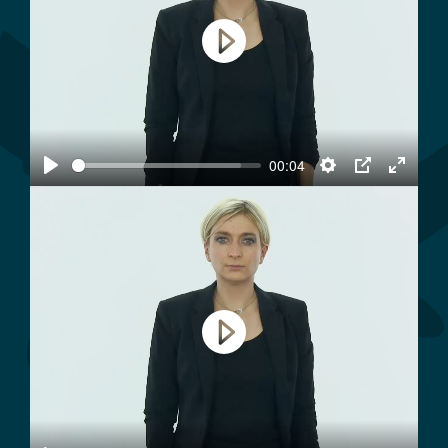
Play
00:04
Play
Settings
PIP
Enter
fullscree
Play