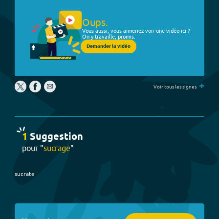
Oups.
Vous aussi, vous aimeriez voir une vidéo ici ?
On y travaille, promis.
Demander la vidéo
+
Voir tous les signes
1
Suggestion
pour "
sucrage
"
sucrate