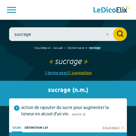
Vous êtes ici :
Accueil
Dictionnaire
sucrage
«
sucrage
»
1
terme
exact
1
suggestion
sucrage
(
n.m.
)
action de rajouter du sucre pour augmenter la
1
teneur en alcool d'un vin.
source
Il y a un souci ?
SIGNE
DÉFINITION LSF