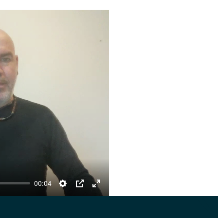
00:04
Settings
PIP
Enter
fullscreen