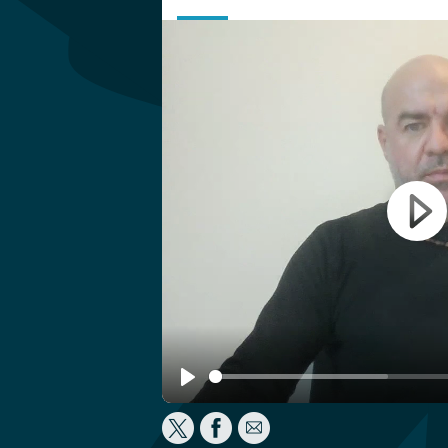
Play
Play