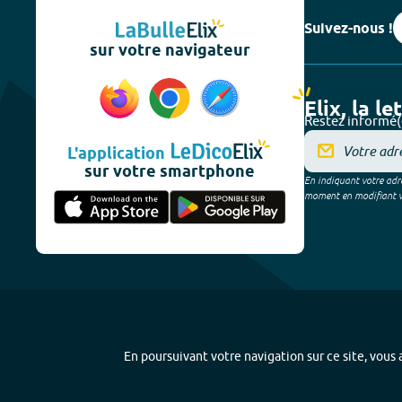
Suivez-nous !
sur votre navigateur
Elix, la le
Restez informé(
L'application
sur votre smartphone
En indiquant votre adre
moment en modifiant vos
En poursuivant votre navigation sur ce site, vous a
Plan du site
-