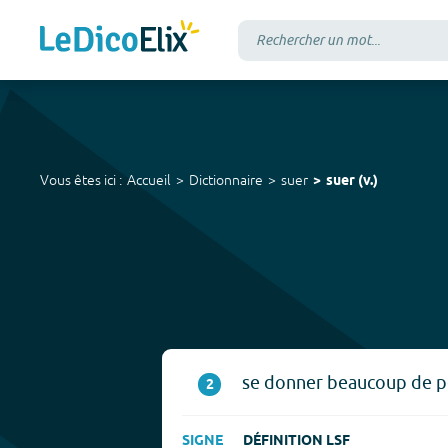
Vous êtes ici :
Accueil
Dictionnaire
suer
suer
(
v.
)
se donner beaucoup de pe
2
SIGNE
DÉFINITION LSF