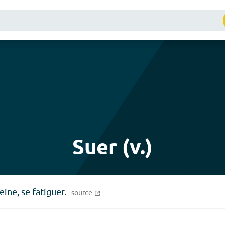
Suer (v.)
ine, se fatiguer.
source