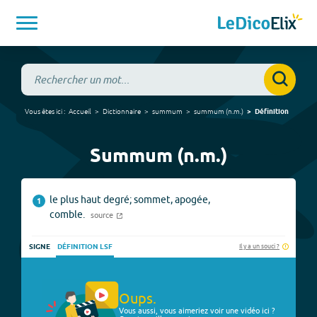
Vous êtes ici :
Accueil
Dictionnaire
summum
summum
(
n.m.
)
Définition
Summum (n.m.)
le plus haut degré; sommet, apogée,
1
comble.
source
Il y a un souci ?
SIGNE
DÉFINITION LSF
Oups.
Vous aussi, vous aimeriez voir une vidéo ici ?