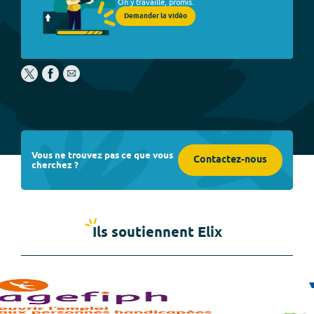
On y travaille, promis.
Demander la vidéo
Vous ne trouvez pas ce que vous
Contactez-nous
cherchez ?
Ils soutiennent Elix