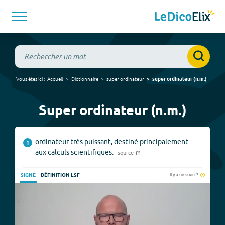
Vous êtes ici :
Accueil
Dictionnaire
super ordinateur
super ordinateur
(
n.m.
)
Super ordinateur (n.m.)
ordinateur très puissant, destiné principalement
1
aux calculs scientifiques.
source
Il y a un souci ?
SIGNE
DÉFINITION LSF