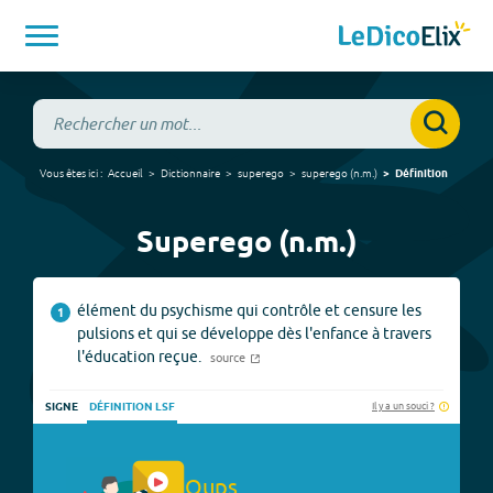
Vous êtes ici :
Accueil
Dictionnaire
superego
superego
(
n.m.
)
Définition
Superego (n.m.)
élément du psychisme qui contrôle et censure les
1
pulsions et qui se développe dès l'enfance à travers
l'éducation reçue.
source
Il y a un souci ?
SIGNE
DÉFINITION LSF
Oups.