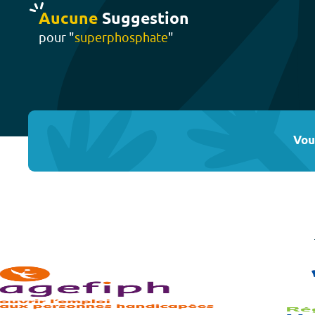
Aucune
Suggestion
pour "
superphosphate
"
Vou