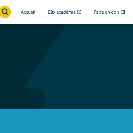
Accueil
Elix académie
Faire un don