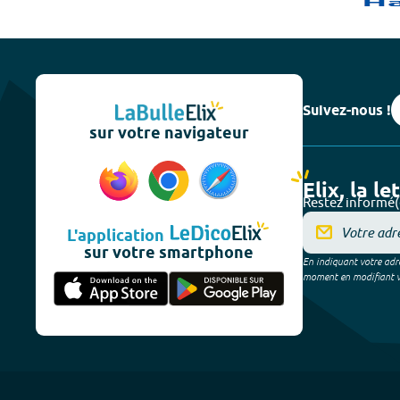
Suivez-nous !
sur votre navigateur
Elix, la le
Restez informé(
L'application
sur votre smartphone
En indiquant votre adre
moment en modifiant vos