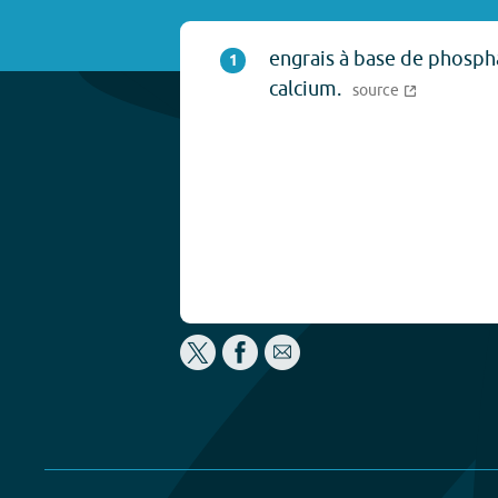
engrais à base de phospha
1
calcium.
source