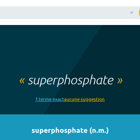
«
superphosphate
»
1
terme
exact
aucune
suggestion
superphosphate
(
n.m.
)