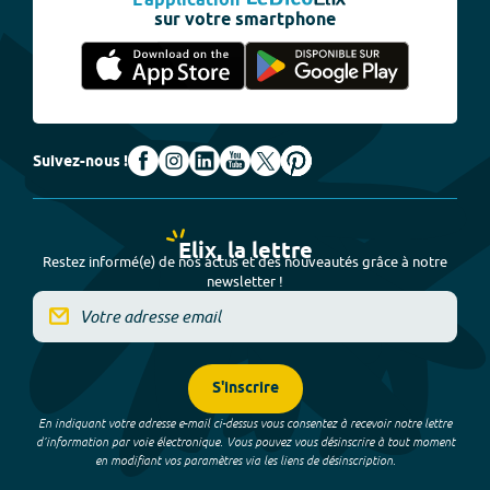
L'application
sur votre smartphone
Suivez-nous !
Elix, la lettre
Restez informé(e) de nos actus et des nouveautés grâce à notre
newsletter !
S'inscrire
En indiquant votre adresse e-mail ci-dessus vous consentez à recevoir notre lettre
d’information par voie électronique. Vous pouvez vous désinscrire à tout moment
en modifiant vos paramètres via les liens de désinscription.