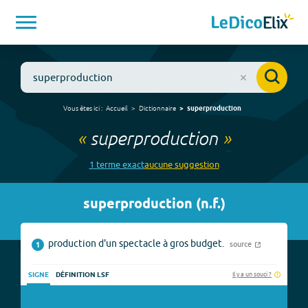
Vous êtes ici :
Accueil
Dictionnaire
superproduction
«
superproduction
»
1
terme
exact
aucune
suggestion
superproduction
(
n.f.
)
production d'un spectacle à gros budget.
source
1
Il y a un souci ?
SIGNE
DÉFINITION LSF