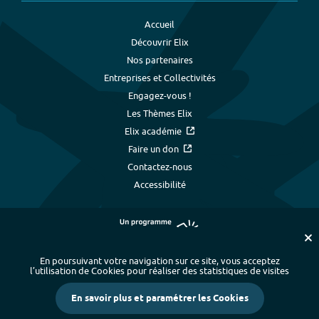
Accueil
Découvrir Elix
Nos partenaires
Entreprises et Collectivités
Engagez-vous !
Les Thèmes Elix
Elix académie
Faire un don
Contactez-nous
Accessibilité
En poursuivant votre navigation sur ce site, vous acceptez
l’utilisation de Cookies pour réaliser des statistiques de visites
Plan du site
-
Index alphabétique
-
En savoir plus et paramétrer les Cookies
Mentions légales et données personnelles
-
Paramétrer les cookies
-
Crédits