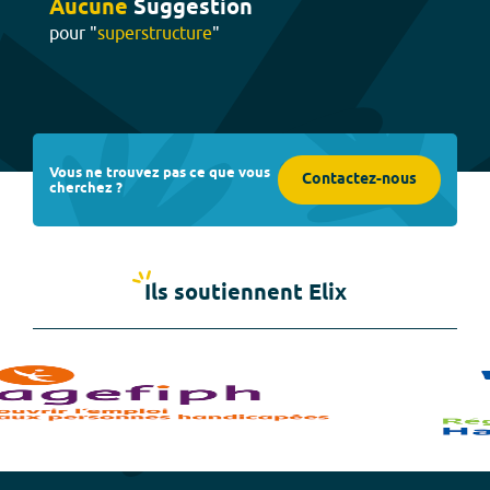
Aucune
Suggestion
pour "
superstructure
"
Vous ne trouvez pas ce que vous
Contactez-nous
cherchez ?
Ils soutiennent Elix