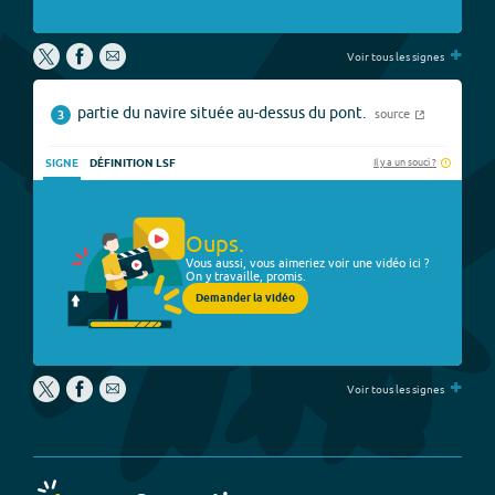
+
Voir tous les signes
partie du navire située au-dessus du pont.
source
3
Il y a un souci ?
SIGNE
DÉFINITION LSF
Oups.
Vous aussi, vous aimeriez voir une vidéo ici ?
On y travaille, promis.
Demander la vidéo
+
Voir tous les signes