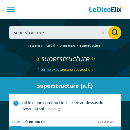
Vous êtes ici :
Accueil
Dictionnaire
superstructure
«
superstructure
»
1
terme
exact
aucune
suggestion
superstructure
(
n.f.
)
partie d'une construction située au-dessus du
1
niveau du sol.
source
Il y a un souci ?
SIGNE
DÉFINITION LSF