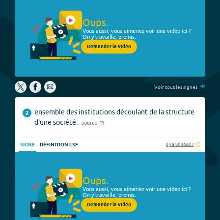
Oups.
Vous aussi, vous aimeriez voir une vidéo ici ?
On y travaille, promis.
Demander la vidéo
+
Voir tous les signes
ensemble des institutions découlant de la structure
2
d'une société.
source
Il y a un souci ?
SIGNE
DÉFINITION LSF
Oups.
Vous aussi, vous aimeriez voir une vidéo ici ?
On y travaille, promis.
Demander la vidéo