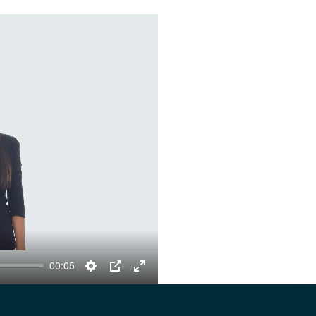
00:05
Settings
PIP
Enter
fullscreen