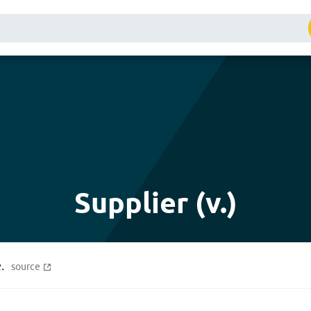
Supplier (v.)
.
source