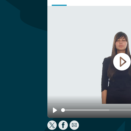
Play
Play