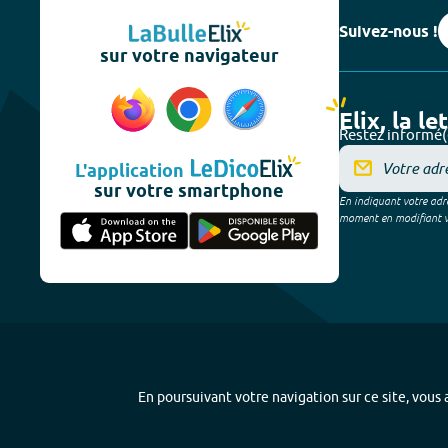
Suivez-nous !
sur votre navigateur
Elix, la le
Restez informé(
L'application
sur votre smartphone
En indiquant votre adre
moment en modifiant vos
En poursuivant votre navigation sur ce site, vous a
Plan du site
-