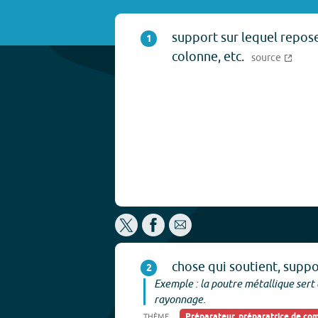
support sur lequel repose
1
colonne, etc.
source
chose qui soutient, suppo
2
Exemple : la poutre métallique sert 
rayonnage.
Préparateur, préparatrice de c
THÈME