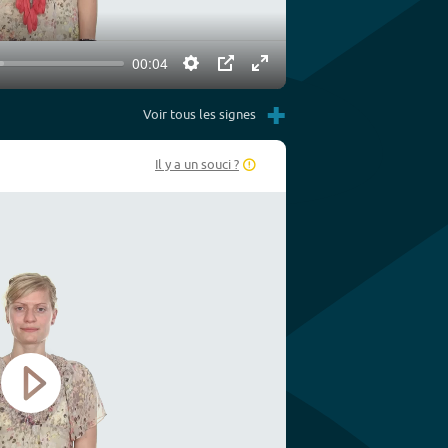
00:04
Settings
PIP
Enter
+
fullscreen
Voir tous les signes
Il y a un souci ?
Play