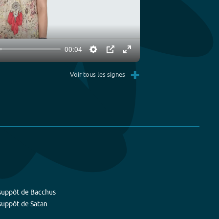
00:04
Settings
PIP
Enter
+
fullscreen
Voir tous les signes
suppôt de Bacchus
suppôt de Satan