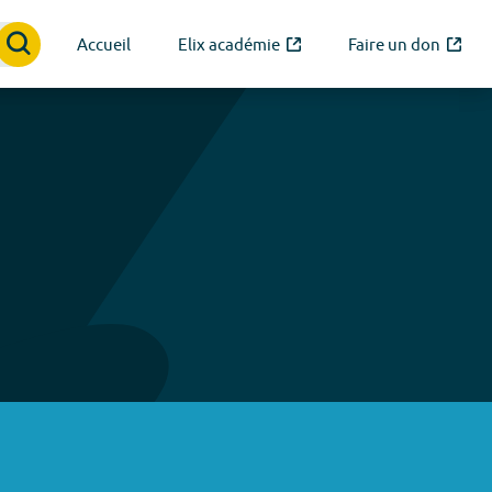
Accueil
Elix académie
Faire un don