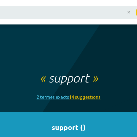
«
support
»
2
terme
s
exact
s
14
suggestion
s
support
(
)