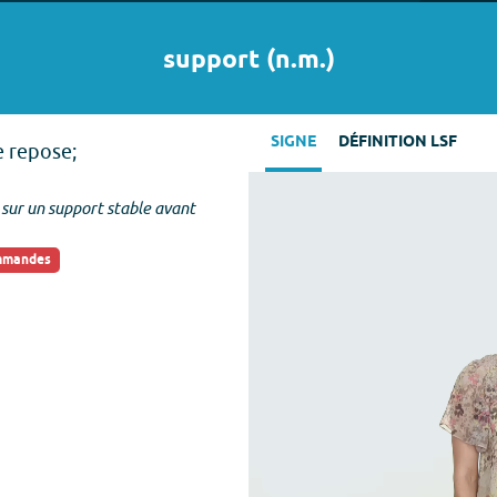
support
(
n.m.
)
SIGNE
DÉFINITION LSF
e repose;
e sur un support stable avant
ommandes