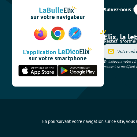
Suivez-nous !
sur votre navigateur
Elix, la le
Restez informé(
L'application
sur votre smartphone
En indiquant votre adre
moment en modifiant vos
En poursuivant votre navigation sur ce site, vous a
Plan du site
-