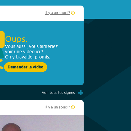
Il y a un souci ?
Oups.
Vous aussi, vous aimeriez
voir une vidéo ici ?
On y travaille, promis.
Demander la vidéo
+
Voir tous les signes
Il y a un souci ?