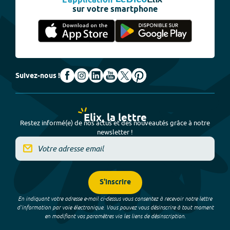
L'application
sur votre smartphone
Suivez-nous !
Elix, la lettre
Restez informé(e) de nos actus et des nouveautés grâce à notre
newsletter !
S'inscrire
En indiquant votre adresse e-mail ci-dessus vous consentez à recevoir notre lettre
d’information par voie électronique. Vous pouvez vous désinscrire à tout moment
en modifiant vos paramètres via les liens de désinscription.