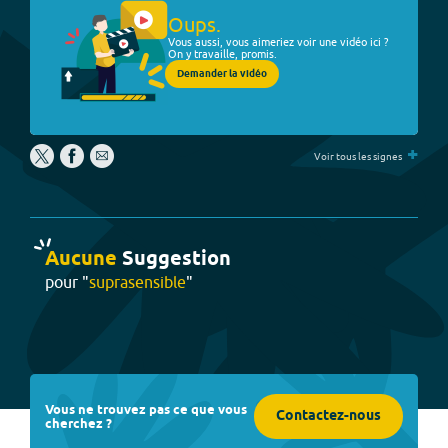
Oups.
Vous aussi, vous aimeriez voir une vidéo ici ?
On y travaille, promis.
Demander la vidéo
+
Voir tous les signes
Aucune
Suggestion
pour "
suprasensible
"
Vous ne trouvez pas ce que vous
Contactez-nous
cherchez ?