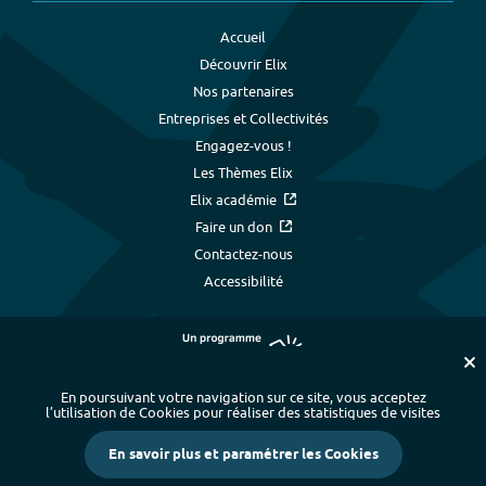
Accueil
Découvrir Elix
Nos partenaires
Entreprises et Collectivités
Engagez-vous !
Les Thèmes Elix
Elix académie
Faire un don
Contactez-nous
Accessibilité
En poursuivant votre navigation sur ce site, vous acceptez
l’utilisation de Cookies pour réaliser des statistiques de visites
Plan du site
-
Index alphabétique
-
En savoir plus et paramétrer les Cookies
Mentions légales et données personnelles
-
Paramétrer les cookies
-
Crédits