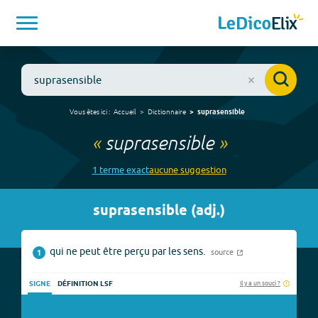
Vous êtes ici :
Accueil
Dictionnaire
suprasensible
«
suprasensible
»
1
terme
exact
aucune
suggestion
suprasensible
(
adj.
)
qui ne peut être perçu par les sens.
source
1
Il y a un souci ?
SIGNE
DÉFINITION LSF