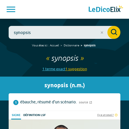
Vous êtes ici :
Accueil
Dictionnaire
synopsis
«
synopsis
»
1
terme
exact
1
suggestion
synopsis
(
n.m.
)
ébauche, résumé d'un scénario.
source
1
Il y a un souci ?
SIGNE
DÉFINITION LSF