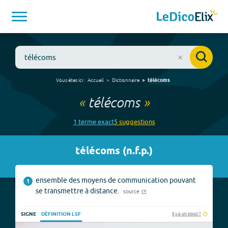
Vous êtes ici :
Accueil
Dictionnaire
télécoms
«
télécoms
»
1
terme
exact
5
suggestion
s
télécoms
(
n.f.p.
)
ensemble des moyens de communication pouvant
1
se transmettre à distance.
source
Il y a un souci ?
SIGNE
DÉFINITION LSF