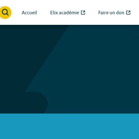
Accueil
Elix académie
Faire un don