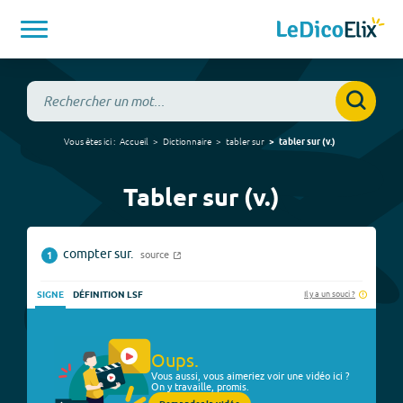
Vous êtes ici :
Accueil
Dictionnaire
tabler sur
tabler sur
(
v.
)
Tabler sur (v.)
compter sur.
source
1
Il y a un souci ?
SIGNE
DÉFINITION LSF
Oups.
Vous aussi, vous aimeriez voir une vidéo ici ?
On y travaille, promis.