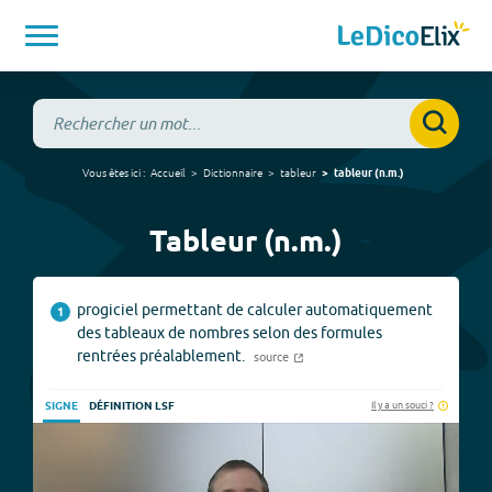
Vous êtes ici :
Accueil
Dictionnaire
tableur
tableur
(
n.m.
)
Tableur (n.m.)
progiciel permettant de calculer automatiquement
1
des tableaux de nombres selon des formules
rentrées préalablement.
source
Il y a un souci ?
SIGNE
DÉFINITION LSF